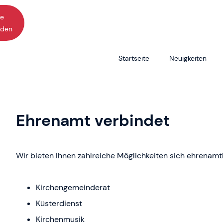
ne
den
Startseite
Neuigkeiten
Atemgruppe
Kinderkirc
Bastelgruppe und Bastelkreis
Kirchenmus
Ehrenamt verbindet
Du meine Seele singe
Literaturkre
Jugendarbeit
Malgruppe
Wir bieten Ihnen zahlreiche Möglichkeiten sich ehrenamt
Jugendclub
Senioren
Kirchengemeinderat
Küsterdienst
Kirchenmusik