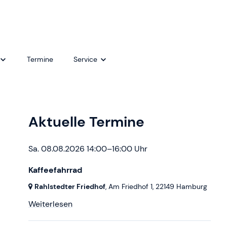
Termine
Service
Café Lichtblick - Trauerbegleitung
Kontakt
wellcome - Praktische Hilfe nach der
Newsletter
Aktuelle Termine
Geburt
Mediathek
Sa. 08.08.2026 14:00–16:00 Uhr
Kaffeefahrrad
Rahlstedter Friedhof
, Am Friedhof 1,
22149 Hamburg
Weiterlesen