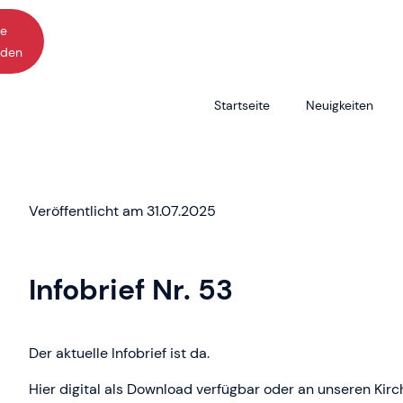
ne
den
Startseite
Neuigkeiten
Atemgruppe
Kinderkirc
Bastelgruppe und Bastelkreis
Kirchenmus
Veröffentlicht am 31.07.2025
Du meine Seele singe
Literaturkre
Jugendarbeit
Malgruppe
Infobrief Nr. 53
Jugendclub
Senioren
Der aktuelle Infobrief ist da.
Hier digital als Download verfügbar oder an unseren Kirc