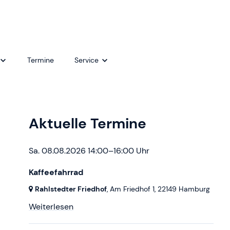
Termine
Service
Café Lichtblick - Trauerbegleitung
Kontakt
wellcome - Praktische Hilfe nach der
Newsletter
Aktuelle Termine
Geburt
Mediathek
Sa. 08.08.2026 14:00–16:00 Uhr
Kaffeefahrrad
Rahlstedter Friedhof
, Am Friedhof 1,
22149 Hamburg
Weiterlesen